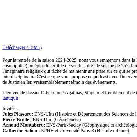
Télécharger
( 42 Mo )
Pour la rentrée de la saison 2024-2025, nous vous emmenons dans la By
cosmopolite) un épisode terrible de son histoire : le séisme de 557. Un
l'imaginaire religieux qui tâche de maintenir une prise sur ce qui se 
interdisciplinaire. C'est ce que vous propose ce podcast avec l'interven
de Justinien Ier, vraisemblablement témoin des évènements.
Lien vers le dossier Odysseum "Agathias, Stupeur et tremblement de te
lantiquit
Invités :
Jules Plassart
: ENS-Ulm (Histoire et Département des Sciences de l'
Pierre Briole
: ENS-Ulm (Géosciences)
Arnaud Montabert
: ENS-Paris-Saclay (Géophysique et archéologi
Catherine Saliou
: EPHE et Université Paris-8 (Histoire urbaine)