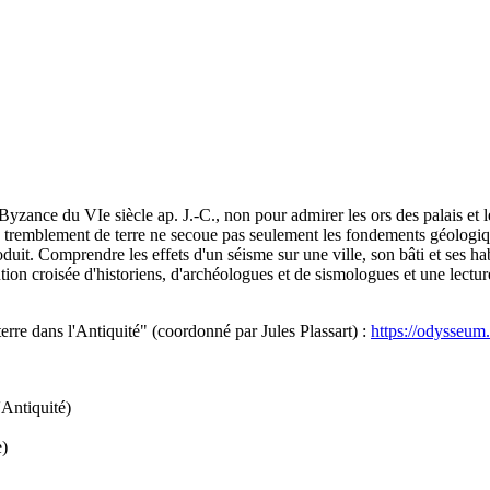
zance du VIe siècle ap. J.-C., non pour admirer les ors des palais et l
 tremblement de terre ne secoue pas seulement les fondements géologiques
produit. Comprendre les effets d'un séisme sur une ville, son bâti et ses
tion croisée d'historiens, d'archéologues et de sismologues et une lectur
rre dans l'Antiquité" (coordonné par Jules Plassart) :
https://odysseum.
Antiquité)
e)